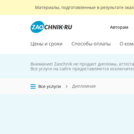
Материалы, подготовленные в результате оказ
Авторам
Цены и сроки
Способы оплаты
О ком
Внимание! Zaochnik не продает дипломы, аттест
Zaochnik
Все услуги на сайте предоставляются исключите
не продает
дипломы
Дипломная
Все услуги