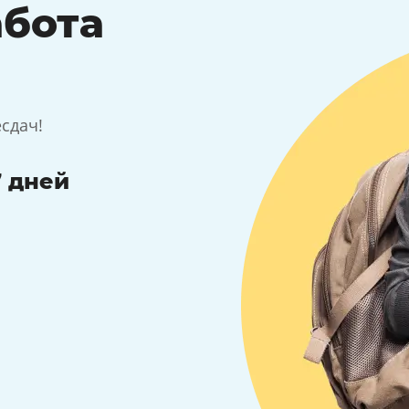
бота
есдач!
7 дней