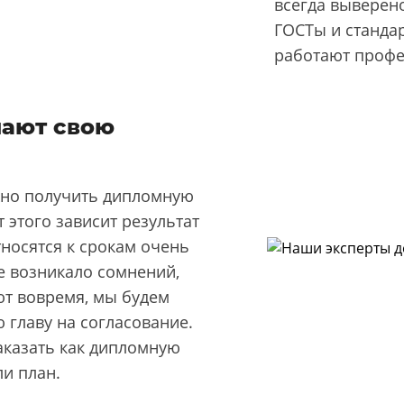
всегда выверено
ГОСТы и станда
работают проф
лают свою
жно получить дипломную
т этого зависит результат
тносятся к срокам очень
не возникало сомнений,
ют вовремя, мы будем
 главу на согласование.
заказать как дипломную
ли план.