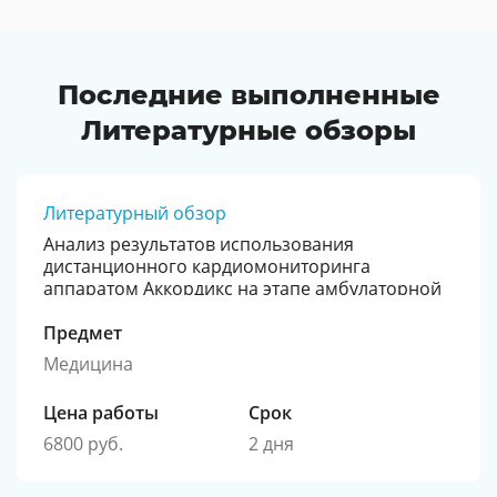
Последние выполненные
Литературные обзоры
Литературный обзор
Анализ результатов использования
дистанционного кардиомониторинга
аппаратом Аккордикс на этапе амбулаторной
реабилитации больных перенесших острый
инфаркт миокарда
Предмет
Медицина
Цена работы
Срок
6800 руб.
2 дня