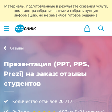
Материалы, подготовленные в результате оказания услуги,
помогают разобраться в теме и собрать нужную
информацию, но не заменяют готовое решение.
Отзывы
Презентация (PPT, PPS,
Prezi) на заказ: отзывы
студентов
Количество отзывов
20 717
Рейтинг
4,97
из 5 (
31
голосов)