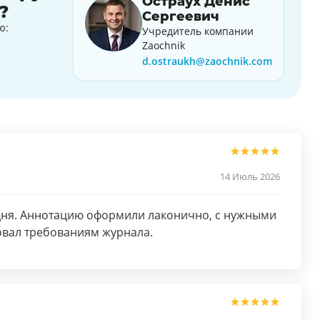
Остраух Денис
?
Сергеевич
ю:
Учредитель компании
Zaochnik
d.ostraukh@zaochnik.com
14 Июль 2026
 дня. Аннотацию оформили лаконично, с нужными
овал требованиям журнала.