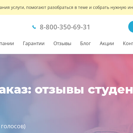
ания услуги, помогают разобраться в теме и собрать нужную 
8-800-350-69-31
пании
Гарантии
Отзывы
Блог
Акции
Кон
аказ: отзывы студе
голосов)