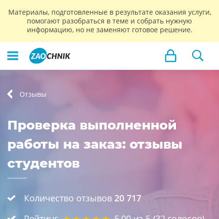
Материалы, подготовленные в результате оказания услуги,
помогают разобраться в теме и собрать нужную
информацию, но не заменяют готовое решение.
Отзывы
Проверка выполненной
работы на заказ: отзывы
студентов
Количество отзывов
20 717
Рейтинг
5,00
из 5 (
32
голосов)