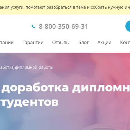
ания услуги, помогают разобраться в теме и собрать нужную 
8-800-350-69-31
пании
Гарантии
Отзывы
Блог
Акции
Кон
работка дипломной работы
 доработка дипломн
студентов