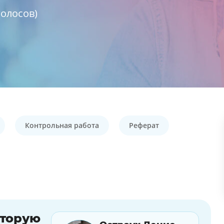
олосов)
Контрольная работа
Реферат
оторую